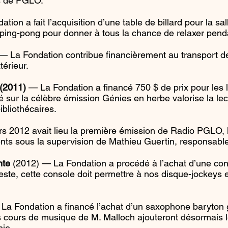
es de PGLO.
ion a fait l’acquisition d’une table de billard pour la sa
 ping-pong pour donner à tous la chance de relaxer penda
— La Fondation contribue financièrement au transport 
térieur.
(2011)
— La Fondation a financé 750 $ de prix pour les
 sur la célèbre émission Génies en herbe valorise la lec
bliothécaires.
 2012 avait lieu la première émission de Radio PGLO, la
ts sous la supervision de Mathieu Guertin, responsable
ante
(2012) — La Fondation a procédé à l’achat d’une cons
e, cette console doit permettre à nos disque-jockeys en 
La Fondation a financé l’achat d’un saxophone baryton 
s cours de musique de M. Malloch ajouteront désormais l
nie.