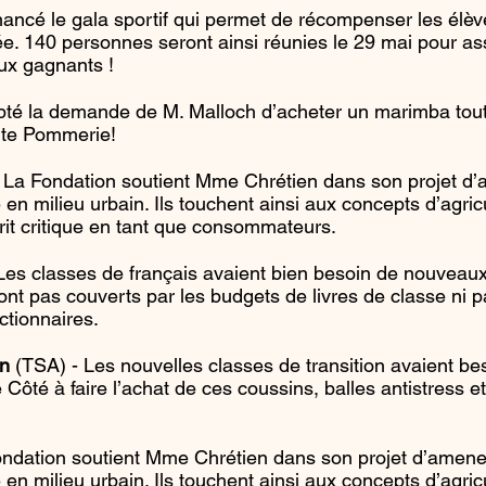
ancé le gala sportif qui permet de récompenser les élève
. 140 personnes seront ainsi réunies le 29 mai pour assi
eux gagnants !
é la demande de M. Malloch d’acheter un marimba tout n
nte Pommerie!
La Fondation soutient Mme Chrétien dans son projet d’a
e en milieu urbain. Ils touchent ainsi aux concepts d’agri
prit critique en tant que consommateurs.
es classes de français avaient bien besoin de nouveaux d
ont pas couverts par les budgets de livres de classe ni pa
ctionnaires.
on
(TSA) - Les nouvelles classes de transition avaient beso
ôté à faire l’achat de ces coussins, balles antistress e
ndation soutient Mme Chrétien dans son projet d’amener 
e en milieu urbain. Ils touchent ainsi aux concepts d’agri