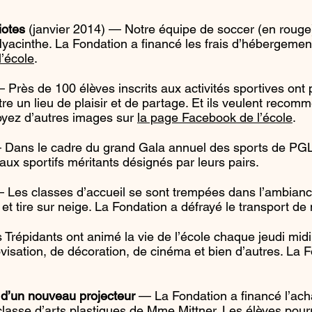
iotes
(janvier 2014) — Notre équipe de soccer (en rouge)
-Hyacinthe. La Fondation a financé les frais d’hébergeme
’école
.
Près de 100 élèves inscrits aux activités sportives ont p
tre un lieu de plaisir et de partage. Et ils veulent recom
oyez d’autres images sur
la page Facebook de l’école
.
Dans le cadre du grand Gala annuel des sports de PGLO
 aux sportifs méritants désignés par leurs pairs.
 — Les classes d’accueil se sont trempées dans l’ambian
 et tire sur neige. La Fondation a défrayé le transport 
Trépidants ont animé la vie de l’école chaque jeudi midi
ovisation, de décoration, de cinéma et bien d’autres. La 
x d’un nouveau projecteur
— La Fondation a financé l’achat
 classe d’arts plastiques de Mme Mittner. Les élèves pourr