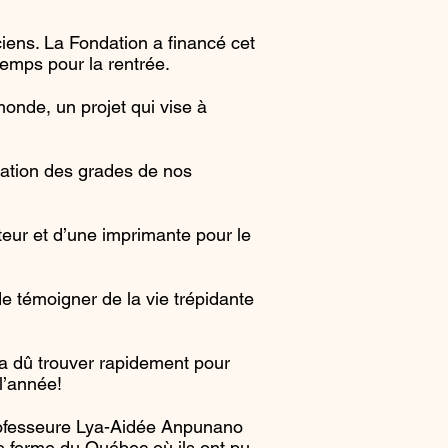
ens. La Fondation a financé cet
temps pour la rentrée.
nde, un projet qui vise à
llation des grades de nos
teur et d’une imprimante pour le
e témoigner de la vie trépidante
a dû trouver rapidement pour
 l’année!
professeure Lya-Aidée Anpunano
ne ferme du Québec où ils ont pu