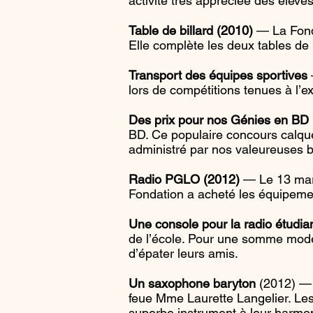
activité très appréciée des élèv
Table de billard (2010)
— La Fondat
Elle complète les deux tables de
Transport des équipes sportives
lors de compétitions tenues à l’ex
Des prix pour nos Génies en BD 
BD. Ce populaire concours calqué
administré par nos valeureuses bi
Radio PGLO (2012)
— Le 13 mars
Fondation a acheté les équipemen
Une console pour la radio étudi
de l’école. Pour une somme modest
d’épater leurs amis.
Un saxophone baryton
(2012) — 
feue Mme Laurette Langelier. Le
superbe instrument à leur harmo