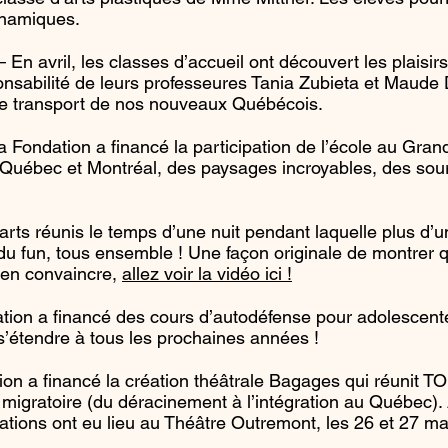
ynamiques.
 En avril, les classes d’accueil ont découvert les plais
sponsabilité de leurs professeures Tania Zubieta et Maud
 le transport de nos nouveaux Québécois.
Fondation a financé la participation de l’école au Grand
uébec et Montréal, des paysages incroyables, des sourir
rts réunis le temps d’une nuit pendant laquelle plus d’u
u fun, tous ensemble ! Une façon originale de montrer qu
 en convaincre,
allez voir la vidéo ici !
ion a financé des cours d’autodéfense pour adolescent
it s’étendre à tous les prochaines années !
n a financé la création théâtrale Bagages qui réunit T
 migratoire (du déracinement à l’intégration au Québec). 
tions ont eu lieu au Théâtre Outremont, les 26 et 27 ma