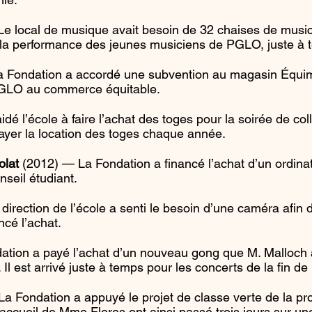
e local de musique avait besoin de 32 chaises de musici
et la performance des jeunes musiciens de PGLO, juste à 
 Fondation a accordé une subvention au magasin Équimo
PGLO au commerce équitable.
é l’école à faire l’achat des toges pour la soirée de co
 payer la location des toges chaque année.
olat
(2012) — La Fondation a financé l’achat d’un ordina
nseil étudiant.
rection de l’école a senti le besoin d’une caméra afin d
ncé l’achat.
tion a payé l’achat d’un nouveau gong que M. Malloch 
 Il est arrivé juste à temps pour les concerts de la fin de
La Fondation a appuyé le projet de classe verte de la 
’accueil de Mme Flores ont ainsi passé trois jours sur u