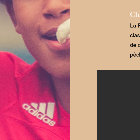
Cl
La 
cla
de 
pêc