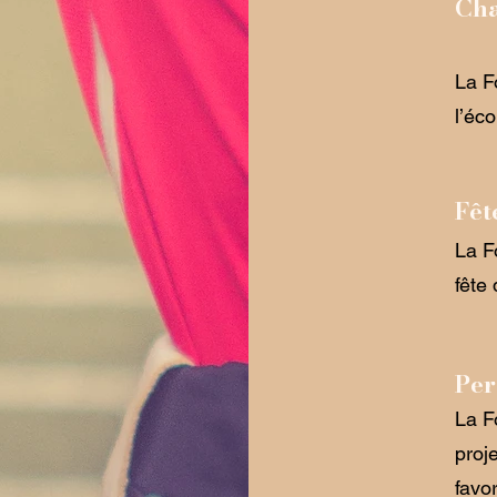
Cha
La F
l’éc
Fêt
La F
fête
Per
La F
proj
favo