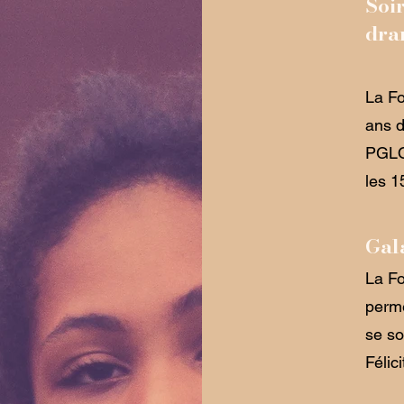
Soir
dra
La Fo
ans d
PGLO.
les 1
Gala
La Fo
perme
se so
Félic