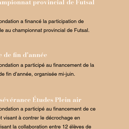
mpionnat provincial de Futsal
ondation a financé la participation de
ole au championnat provincial de Futsal.
e de fin d’année
ondation a participé au financement de la
 de fin d’année, organisée mi-juin.
sévérance Études Plein air
ondation a participé au financement de ce
et visant à contrer le décrochage en
risant la collaboration entre 12 élèves de