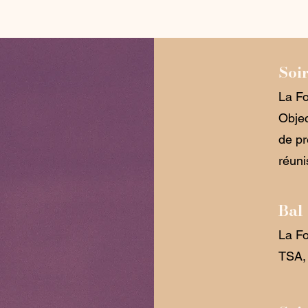
Soi
La Fo
Objec
de pr
réuni
Bal
La Fo
TSA, 