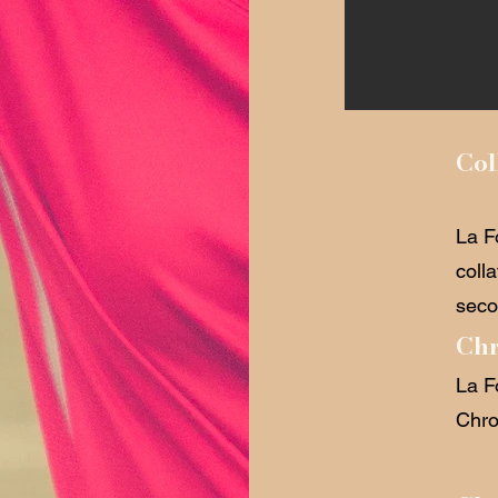
Col
La F
coll
seco
Ch
La F
Chro